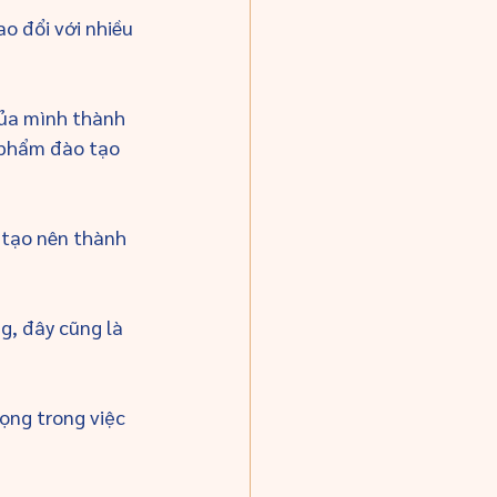
o đổi với nhiều 
ủa mình thành 
 phẩm đào tạo 
 tạo nên thành 
g, đây cũng là 
rọng trong việc 