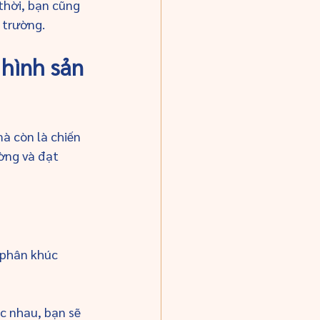
thời, bạn cũng 
 trường.
 hình sản 
à còn là chiến 
ờng và đạt 
 phân khúc 
c nhau, bạn sẽ 