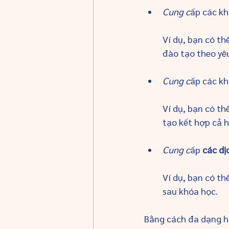
Cung c
ấp các kh
Ví dụ, bạn có t
đào tạo theo yê
Cung c
ấp các kh
Ví dụ, bạn có th
tạo kết hợp cả h
Cung c
ấp 
các dị
Ví dụ, bạn có th
sau khóa học.
Bằng cách đa dạng hó