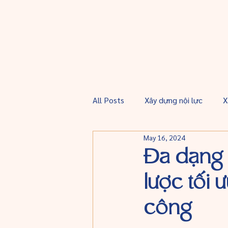
All Posts
Xây dựng nội lực
X
May 16, 2024
Đa dạng 
lược tối 
công