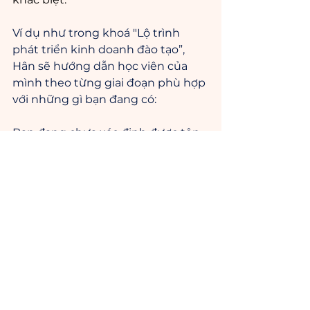
Ví dụ như trong khoá "Lộ trình 
phát triển kinh doanh đào tạo”, 
Hân sẽ hướng dẫn học viên của 
mình theo từng giai đoạn phù hợp 
với những gì bạn đang có:
Bạn đang chưa xác định được tệp 
khách hàng => Hân sẽ đưa ra các 
bước/các câu hỏi để giúp bạn dần 
nhận ra bạn nên tìm kiếm khách 
hàng ở đâu? họ là ai?...
Cụ thể hơn, bạn có thể hình dung, 
việc ứng dụng AI vào mọi tác vụ 
đang trở thành một xu hướng 
mạnh mẽ, do nhu cầu tối ưu hóa 
hiệu suất và tiết kiệm thời gian 