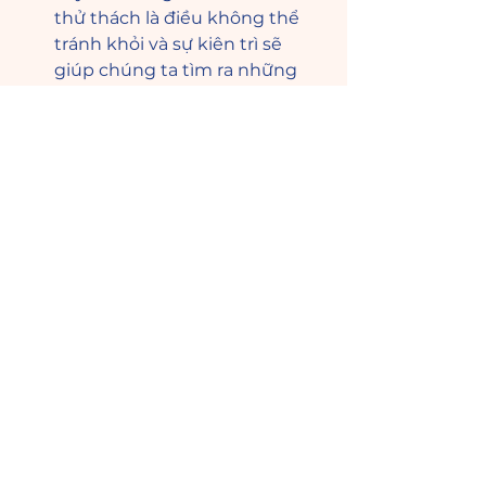
thử thách là điều không thể 
tránh khỏi và sự kiên trì sẽ 
giúp chúng ta tìm ra những 
giải pháp tốt hơn.
Dám lựa chọn, dám thực hiện, 
dám tiến lên, dám tin vào bản 
thân là yếu tố quyết định mọi 
sự thành bại. 
Vậy là mình tiếp tục cố gắng, dùng 
những bài học và trải nghiệm trên 
từng chặng đường để làm hành 
trang cho bản thân. Mỗi bước chân 
đi là một lần trưởng thành hơn, 
vững vàng hơn so với những ngày 
đầu chập chững.
Gian nan mà từ bỏ thì chẳng phải 