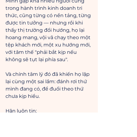
Mình gặp khá nhiều người cũng 
trong hành trình kinh doanh tri 
thức, cũng từng có nền tảng, từng 
được tin tưởng — nhưng rồi khi 
thấy thị trường đổi hướng, họ lại 
hoang mang, vội vã chạy theo một 
tệp khách mới, một xu hướng mới, 
với tâm thế "phải bắt kịp nếu 
không sẽ tụt lại phía sau".
Và chính tâm lý đó đã khiến họ lặp 
lại cùng một sai lầm: đánh rơi thứ 
mình đang có, để đuổi theo thứ 
chưa kịp hiểu.
Hân luôn tin:
Định vị vững + hiểu thị 
trường = công thức vàng để 