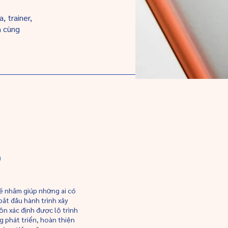
 trainer,
h cùng
Ờ
kế nhằm giúp những ai có
t đầu hành trình xây
n xác định được lộ trình
 phát triển, hoàn thiện