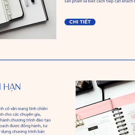
sản phẩm và biết cách tiếp cận khách
CHI TIẾT
 HẠN
nh cố vấn mang tính chiến
nh cho các chuyên gia,
n hành chương trình đào tạo
, coach được đồng hành, tư
ây dựng chương trình bán