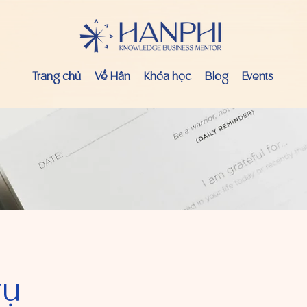
Trang chủ
Về Hân
Khóa học
Blog
Events
vụ