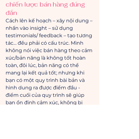
chiến lược bán hàng đúng 
đắn
Cách lên kế hoạch – xây nội dung – 
nhấn vào insight – sử dụng 
testimonials/ feedback – tạo tương 
tác… đều phải có cấu trúc. Mình 
không nói việc bán hàng theo cảm 
xúc/bản năng là không tốt hoàn 
toàn, đôi lúc, bản năng có thể 
mang lại kết quả tốt; nhưng khi 
bạn có một quy trình bài bản và 
hình dung ra được điểm đầu - 
điểm cuối của quy trình sẽ giúp 
bạn ổn định cảm xúc, không bị 
dính mắc vào các nỗi sợ quá sâu, 
như vậy thì chiến dịch tuyển sinh 
của bạn mới như một dòng chảy 
mượt mà hơn.