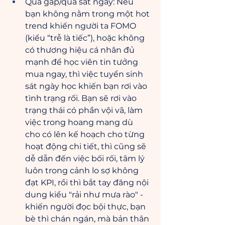
Quá gấp/quá sát ngày: Nếu 
bạn không nằm trong một hot 
trend khiến người ta FOMO 
(kiểu “trễ là tiếc”), hoặc không 
có thương hiệu cá nhân đủ 
mạnh để học viên tin tưởng 
mua ngay, thì việc tuyển sinh 
sát ngày học khiến bạn rơi vào 
tình trạng rối. Bạn sẽ rơi vào 
trạng thái có phần vội vã, làm 
việc trong hoang mang dù 
cho có lên kế hoạch cho từng 
hoạt động chi tiết, thì cũng sẽ 
dễ dẫn đến việc bối rối, tâm lý 
luôn trong cảnh lo sợ không 
đạt KPI, rồi thì bắt tay đăng nội 
dung kiểu "rải như mưa rào" - 
khiến người đọc bội thực, bạn 
bè thì chán ngán, mà bản thân 