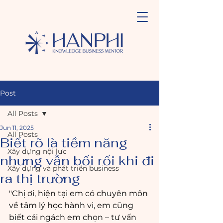
Post
All Posts
Jun 11, 2025
All Posts
Biết rõ là tiềm năng
Xây dựng nội lực
nhưng vẫn bối rối khi đi
Xây dựng và phát triển business
ra thị trường
"Chị ơi, hiện tại em có chuyên môn 
về tâm lý học hành vi, em cũng 
biết cái ngách em chọn – tư vấn 