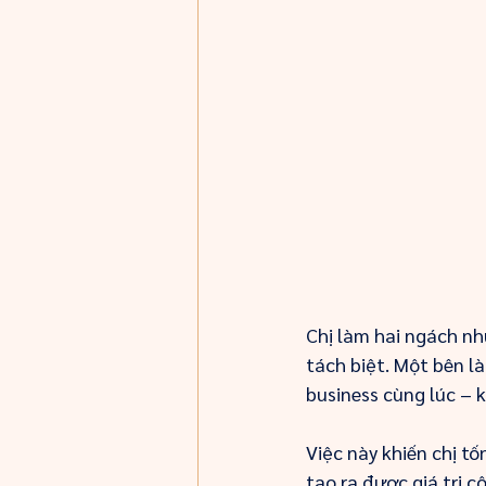
Chị làm hai ngách nh
tách biệt. Một bên l
business cùng lúc – 
Việc này khiến chị t
tạo ra được giá trị 