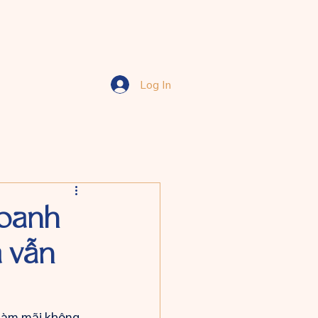
Log In
doanh
à vẫn
 làm mãi không 