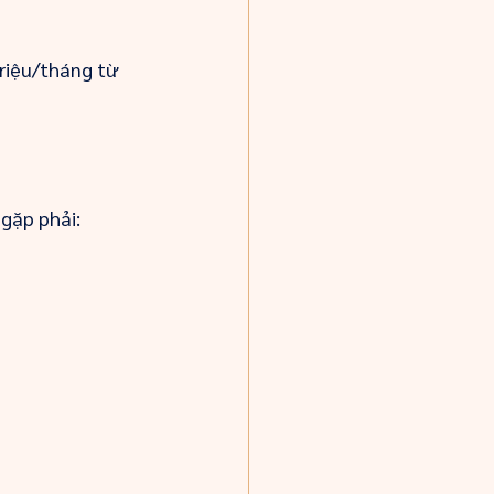
riệu/tháng từ 
 gặp phải: