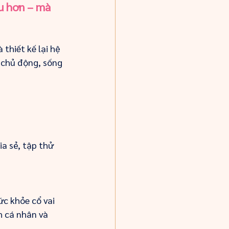
u hơn – mà 
thiết kế lại hệ 
 chủ động, sống 
a sẻ, tập thử 
ức khỏe cổ vai 
 cá nhân và 