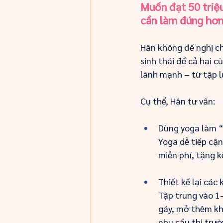
Muốn đạt 50 triệ
cần làm đúng hơ
Hân không đề nghị chị
sinh thái để cả hai 
lành mạnh – từ tập l
Cụ thể, Hân tư vấn:
Dùng yoga làm “
Yoga dễ tiếp cận
miễn phí, tặng kè
Thiết kế lại các
Tập trung vào 1-
gáy, mở thêm kh
nhu cầu thị trườ