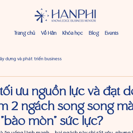
Trang chủ
Về Hân
Khóa học
Blog
Events
ây dựng và phát triển business
tối ưu nguồn lực và đạt 
làm 2 ngách song song m
 "bào mòn" sức lực?
à ăn uống lành mạnh – hai ngách này chị rất yêu, nhưng