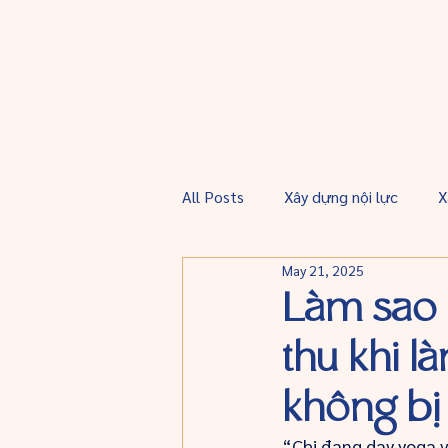
All Posts
Xây dựng nội lực
X
May 21, 2025
Làm sao 
thu khi 
không bị
“Chị đang dạy yoga v