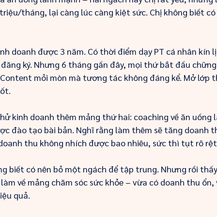
triệu/tháng, lại càng lúc càng kiệt sức. Chị không biết có
kinh doanh được 3 năm. Có thời điểm dạy PT cá nhân kín lị
 đăng ký. Nhưng 6 tháng gần đây, mọi thứ bắt đầu chững 
 Content mỏi mòn mà tương tác không đáng kể. Mở lớp th
ốt.
 thử kinh doanh thêm mảng thứ hai: coaching về ăn uống 
c đào tạo bài bản. Nghĩ rằng làm thêm sẽ tăng doanh th
doanh thu không nhích được bao nhiêu, sức thì tụt rõ rệt
g biết có nên bỏ một ngách để tập trung. Nhưng rồi thấ
làm về mảng chăm sóc sức khỏe – vừa có doanh thu ổn, v
iệu quả.