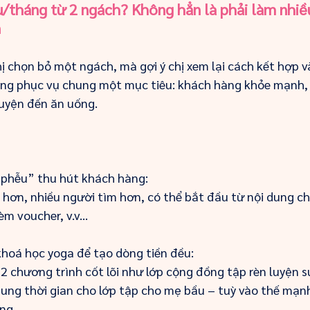
u/tháng từ 2 ngách? Không hẳn là phải làm nhiề
n
 chọn bỏ một ngách, mà gợi ý chị xem lại cách kết hợp và 
cùng phục vụ chung một mục tiêu: khách hàng khỏe mạnh,
uyện đến ăn uống.
phễu” thu hút khách hàng:
 hơn, nhiều người tìm hơn, có thể bắt đầu từ nội dung chi
m voucher, v.v...
 khoá học yoga để tạo dòng tiền đều:
2 chương trình cốt lõi như lớp cộng đồng tập rèn luyện s
ung thời gian cho lớp tập cho mẹ bầu – tuỳ vào thế mạnh
ng.