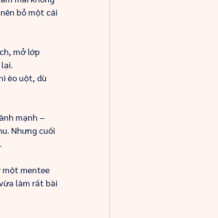
 nên bỏ một cái 
ch, mở lớp 
lại.
ì èo uột, dù 
lành mạnh – 
u. Nhưng cuối 
.
y một mentee 
ừa làm rất bài 